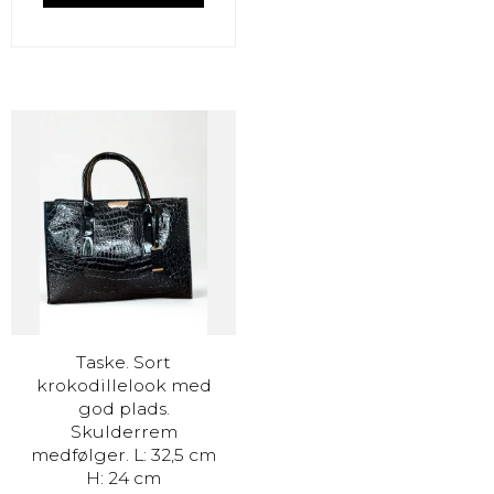
Taske. Sort
krokodillelook med
god plads.
Skulderrem
medfølger. L: 32,5 cm
H: 24 cm