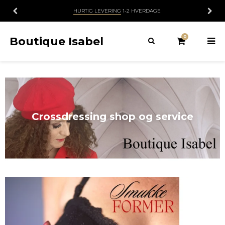
14 DAGES
FORTRYDELSESRET
0
Boutique Isabel
Crossdressing shop og service