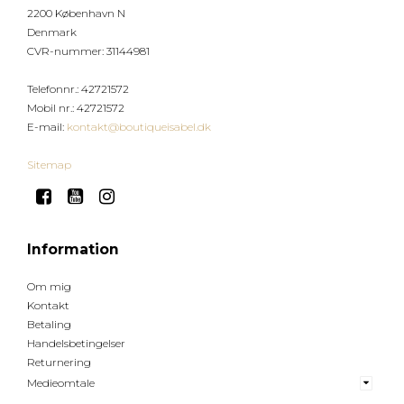
2200 København N
Denmark
CVR-nummer
:
31144981
Telefonnr.
:
42721572
Mobil nr.
:
42721572
E-mail
:
kontakt@boutiqueisabel.dk
Sitemap
Information
Om mig
Kontakt
Betaling
Handelsbetingelser
Returnering
Medieomtale